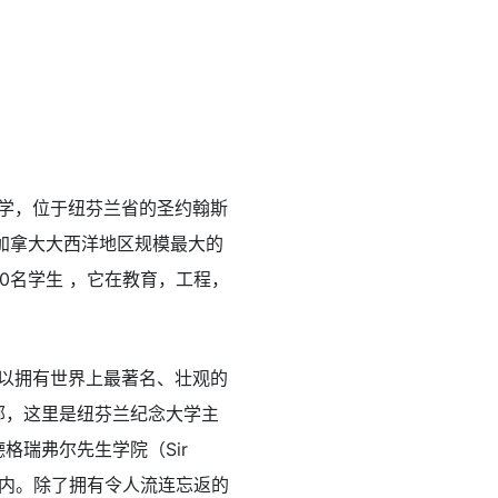
大的一所大学，位于纽芬兰省的圣约翰斯
是加拿大大西洋地区规模最大的
0名学生 ，它在教育，工程，
省以拥有世界上最著名、壮观的
最东部，这里是纽芬兰纪念大学主
德格瑞弗尔先生学院（Sir
ands）内。除了拥有令人流连忘返的