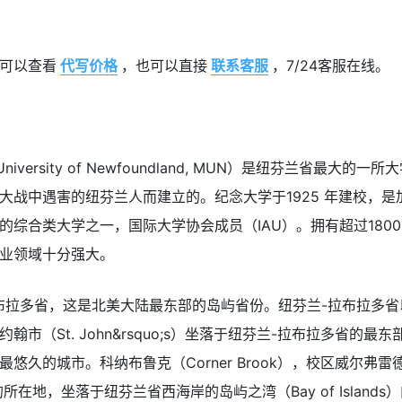
可以查看
代写价格
，也可以直接
联系客服
，7/24客服在线。
University of Newfoundland, MUN）是纽芬兰省最
大战中遇害的纽芬兰人而建立的。纪念大学于1925 年建校，
综合类大学之一，国际大学协会成员（IAU）。拥有超过1800
业领域十分强大。
布拉多省，这是北美大陆最东部的岛屿省份。纽芬兰-拉布拉多
市（St. John&rsquo;s）坐落于纽芬兰-拉布拉多省的
悠久的城市。科纳布鲁克（Corner Brook），校区威尔弗雷
College）的所在地，坐落于纽芬兰省西海岸的岛屿之湾（Bay of Isl