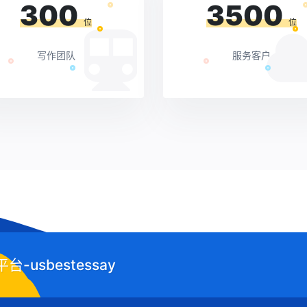
300
3500
位
位
写作团队
服务客户
usbestessay